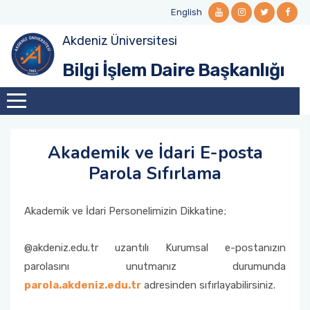
English
Akdeniz Üniversitesi
Misyon ve Vizyon
Öğrenci E-posta
Ağ ve Sistem Hizmetleri
Office 365
Bilgi Güvenliği
Bilgi İşlem Daire Başkanlığı
Kalite Komisyonu
Personel E-posta
SSL-VPN (Kütüphane Veritabanı Erişimi)
Teknik Servis Hizmetleri
BGYS Politikası
Organizasyon Şeması
Web Hizmetleri
Dokümanlar
Akademik ve İdari E-posta
Görev Tanımları
Parola Sıfırlama
Politikalar, Kurallar, İşleyiş
Akademik ve İdari Personelimizin Dikkatine;
@akdeniz.edu.tr uzantılı Kurumsal e-postanızın
parolasını unutmanız durumunda
parola.akdeniz.edu.tr
adresinden sıfırlayabilirsiniz.