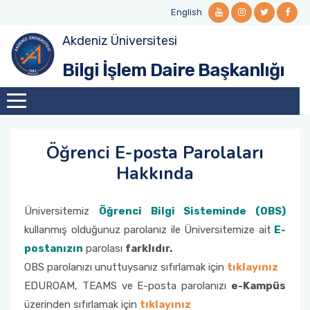
English
Akdeniz Üniversitesi
Misyon ve Vizyon
Öğrenci E-posta
Ağ ve Sistem Hizmetleri
Office 365
Bilgi Güvenliği
Bilgi İşlem Daire Başkanlığı
Kalite Komisyonu
Personel E-posta
SSL-VPN (Kütüphane Veritabanı Erişimi)
Teknik Servis Hizmetleri
BGYS Politikası
Organizasyon Şeması
Web Hizmetleri
Dokümanlar
Öğrenci E-posta Parolaları
Görev Tanımları
Hakkında
Politikalar, Kurallar, İşleyiş
Üniversitemiz
Öğrenci Bilgi Sisteminde (OBS)
kullanmış olduğunuz parolanız ile Üniversitemize ait
E-
postanızın
parolası
farklıdır.
OBS parolanızı unuttuysanız sıfırlamak için
tıklayınız
EDUROAM, TEAMS ve E-posta parolanızı
e-Kampüs
üzerinden sıfırlamak için
tıklayınız