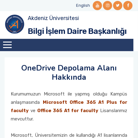
English
Akdeniz Üniversitesi
Misyon ve Vizyon
Öğrenci E-posta
Ağ ve Sistem Hizmetleri
Office 365
Bilgi Güvenliği
Bilgi İşlem Daire Başkanlığı
Kalite Komisyonu
Personel E-posta
SSL-VPN (Kütüphane Veritabanı Erişimi)
Teknik Servis Hizmetleri
BGYS Politikası
Organizasyon Şeması
Web Hizmetleri
Dokümanlar
OneDrive Depolama Alanı
Görev Tanımları
Hakkında
Politikalar, Kurallar, İşleyiş
Kurumumuzun Microsoft ile yapmış olduğu Kampüs
anlaşmasında
Microsoft Office 365 A1 Plus for
faculty
ve
Office 365 A1 for faculty
Lisanslarımız
mevcuttur.
Microsoft, Üniversitemizin de kullandığı A1 lisanlarında