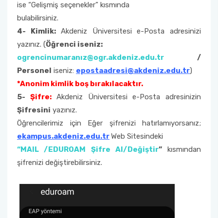
ise “Gelişmiş seçenekler” kısmında
bulabilirsiniz.
4- Kimlik:
Akdeniz Üniversitesi e-Posta adresinizi
yazınız. (
Öğrenci iseniz:
ogrencinumaranız@ogr.akdeniz.edu.tr
/
Personel
iseniz:
epostaadresi@akdeniz.edu.tr
)
*Anonim kimlik boş bırakılacaktır.
5-
Şifre:
Akdeniz Üniversitesi e-Posta adresinizin
Şifresini
yazınız.
Öğrencilerimiz için Eğer şifrenizi hatırlamıyorsanız;
ekampus.akdeniz.edu.tr
Web Sitesindeki
“MAIL /EDUROAM Şifre Al/Değiştir
”
kısmından
şifrenizi değiştirebilirsiniz.