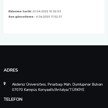
Eklenme tarihi :
21.04.2022 15:32:53
Son güncelleme :
4.06.2025 17:52:37
ADRES
Akdeniz Üniversitesi, Pınarbaşı Mah. Dumlupınar Bulvarı
07070 Kampüs Konyaaltı/Antalya/TÜRKİYE
TELEFON