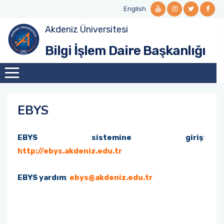
English
Akdeniz Üniversitesi
Misyon ve Vizyon
Öğrenci E-posta
Ağ ve Sistem Hizmetleri
Office 365
Bilgi Güvenliği
Bilgi İşlem Daire Başkanlığı
Kalite Komisyonu
Personel E-posta
SSL-VPN (Kütüphane Veritabanı Erişimi)
Teknik Servis Hizmetleri
BGYS Politikası
Organizasyon Şeması
Web Hizmetleri
Dokümanlar
EBYS
Görev Tanımları
EBYS sistemine giriş
:
Politikalar, Kurallar, İşleyiş
http://ebys.akdeniz.edu.tr
EBYS yardım
:
ebys@akdeniz.edu.tr